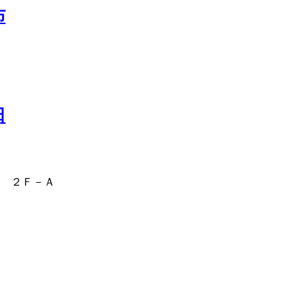
布
田
 ２Ｆ－Ａ