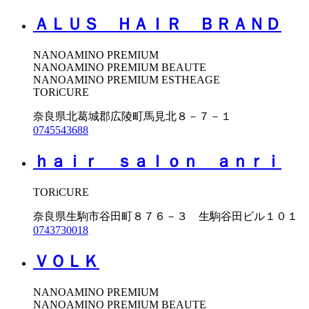
ＡＬＵＳ ＨＡＩＲ ＢＲＡＮＤ
NANOAMINO PREMIUM
NANOAMINO PREMIUM BEAUTE
NANOAMINO PREMIUM ESTHEAGE
TORiCURE
奈良県北葛城郡広陵町馬見北８－７－１
0745543688
ｈａｉｒ ｓａｌｏｎ ａｎｒｉ
TORiCURE
奈良県生駒市谷田町８７６－３ 生駒谷田ビル１０１
0743730018
ＶＯＬＫ
NANOAMINO PREMIUM
NANOAMINO PREMIUM BEAUTE