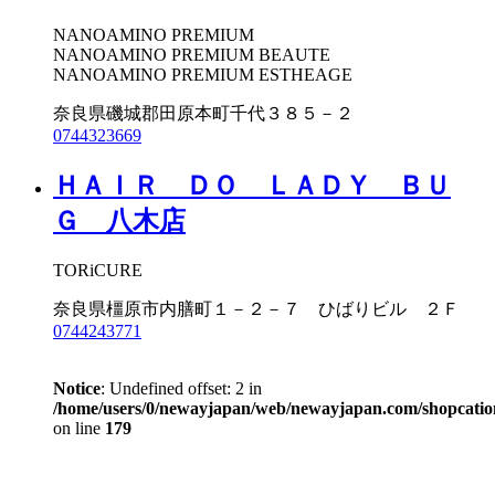
NANOAMINO PREMIUM
NANOAMINO PREMIUM BEAUTE
NANOAMINO PREMIUM ESTHEAGE
奈良県磯城郡田原本町千代３８５－２
0744323669
ＨＡＩＲ ＤＯ ＬＡＤＹ ＢＵ
Ｇ 八木店
TORiCURE
奈良県橿原市内膳町１－２－７ ひばりビル ２Ｆ
0744243771
Notice
: Undefined offset: 2 in
/home/users/0/newayjapan/web/newayjapan.com/shopcation
on line
179