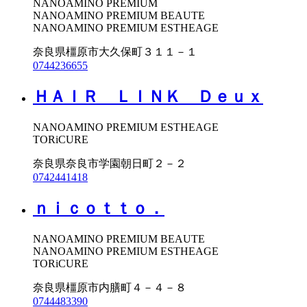
NANOAMINO PREMIUM
NANOAMINO PREMIUM BEAUTE
NANOAMINO PREMIUM ESTHEAGE
奈良県橿原市大久保町３１１－１
0744236655
ＨＡＩＲ ＬＩＮＫ Ｄｅｕｘ
NANOAMINO PREMIUM ESTHEAGE
TORiCURE
奈良県奈良市学園朝日町２－２
0742441418
ｎｉｃｏｔｔｏ．
NANOAMINO PREMIUM BEAUTE
NANOAMINO PREMIUM ESTHEAGE
TORiCURE
奈良県橿原市内膳町４－４－８
0744483390