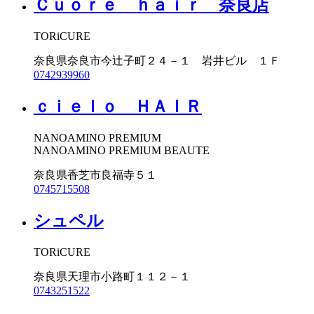
Ｃｕｏｒｅ ｈａｉｒ 奈良店
TORiCURE
奈良県奈良市今辻子町２４－１ 岩井ビル １Ｆ
0742939960
ｃｉｅｌｏ ＨＡＩＲ
NANOAMINO PREMIUM
NANOAMINO PREMIUM BEAUTE
奈良県香芝市良福寺５１
0745715508
シュペル
TORiCURE
奈良県天理市小路町１１２－１
0743251522